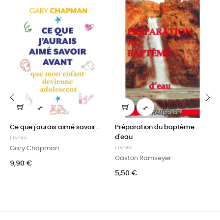


‹
›
Ce que j'aurais aimé savoir...
Préparation du baptême
d'eau
Livres
Gary Chapman
Livres
Gaston Ramseyer
Prix
9,90 €
Prix
5,50 €