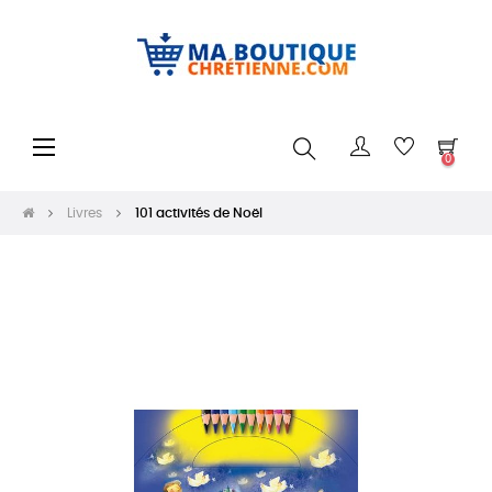
Basculer
☰
0
la
navigation
Livres
101 activités de Noël