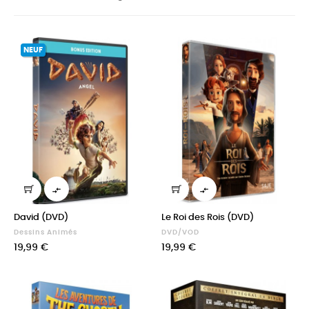
NEUF


David (DVD)
Le Roi des Rois (DVD)
Dessins Animés
DVD/VOD
Prix
Prix
19,99 €
19,99 €