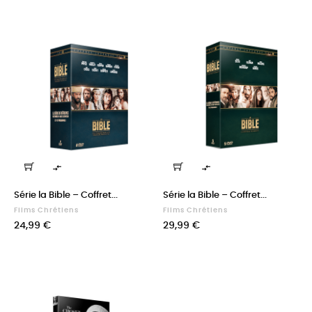


Série la Bible – Coffret...
Série la Bible – Coffret...
Films Chrétiens
Films Chrétiens
Prix
Prix
24,99 €
29,99 €