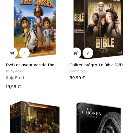


Dvd Les aventures de The...
Coffret intégral La Bible DVD
DVD/VOD
DVD/VOD
Prix
Saje Prod
59,99 €
Prix
19,99 €