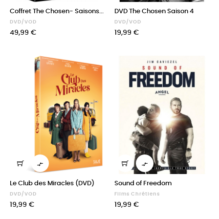
Coffret The Chosen- Saisons...
DVD The Chosen Saison 4
DVD/VOD
DVD/VOD
Prix
Prix
49,99 €
19,99 €


Le Club des Miracles (DVD)
Sound of Freedom
DVD/VOD
Films Chrétiens
Prix
Prix
19,99 €
19,99 €