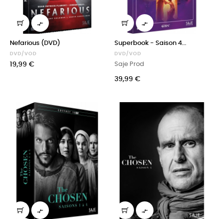


Nefarious (DVD)
Superbook - Saison 4...
DVD/VOD
DVD/VOD
Prix
19,99 €
Saje Prod
Prix
39,99 €

