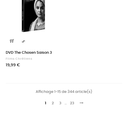

DVD The Chosen Saison 3
Films Chrétiens
Prix
19,99 €
Affichage 1-15 de 344 article(s)
1
2
3
…
23