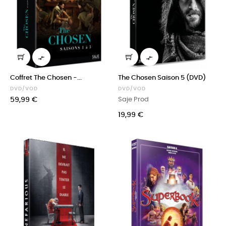


Coffret The Chosen -...
The Chosen Saison 5 (DVD)
DVD/VOD
DVD/VOD
Prix
59,99 €
Saje Prod
Prix
19,99 €