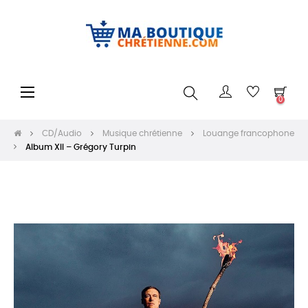
Toggle
☰
0
navigation
CD/Audio
Musique chrétienne
Louange francophone
Album XII – Grégory Turpin