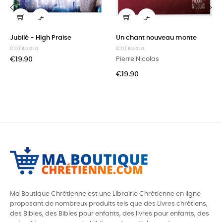


‹
›
Jubilé - High Praise
Un chant nouveau monte
CD/Audio
CD/Audio
Price
€19.90
Pierre Nicolas
Price
€19.90
Ma Boutique Chrétienne est une Librairie Chrétienne en ligne
proposant de nombreux produits tels que des
Livres chrétiens,
des Bibles, des Bibles pour enfants, des livres pour enfants, des