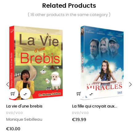
Related Products
( 16 other products in the same category )


‹
›
La vie d'une brebis
La fille qui croyait aux...
DVD/VOD
DVD/VOD
Price
Monique Sebilleau
€19.99
Price
€10.00