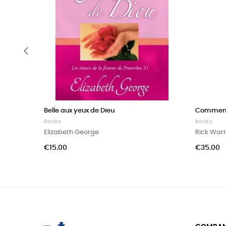
‹
Belle aux yeux de Dieu
Comment ê
Books
Books
Elizabeth George
Rick War
Price
Price
€15.00
€35.00