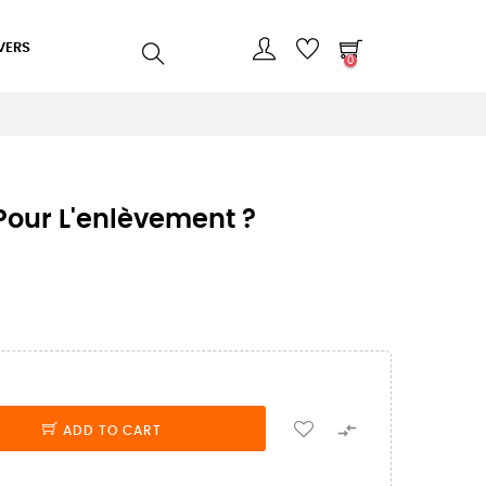
VERS
0
Pour L'enlèvement ?

ADD TO CART