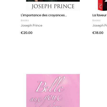
L'importance des croyances...
La faveu
Books
Books
Joseph Prince
Joseph P
Price
Price
€20.00
€18.00