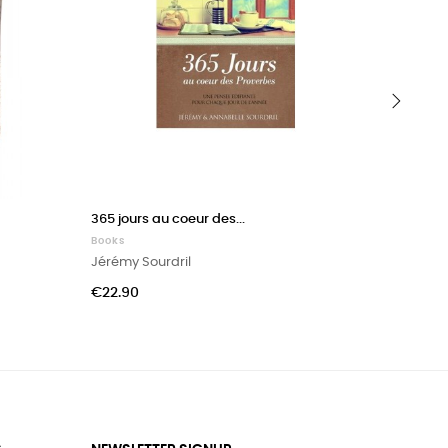
›
365 jours au coeur des...
Le mystèr
Books
Books
Jérémy Sourdril
Yvan Ca
Price
Price
€22.90
€12.00