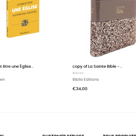
tre une Église...
copy of La Sainte Bible -...
Bibles
ren
Biblio Editions
Price
€34.00