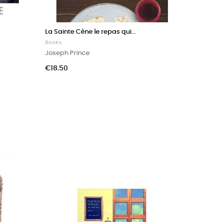
La Sainte Cène le repas qui...
Une vie 
Books
Books
Joseph Prince
Joseph P
Price
Price
€18.50
€17.00