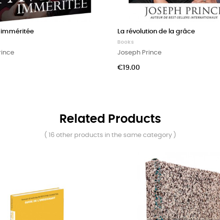
r imméritée
La révolution de la grâce
Books
rince
Joseph Prince
Price
€19.00
Related Products
( 16 other products in the same category )