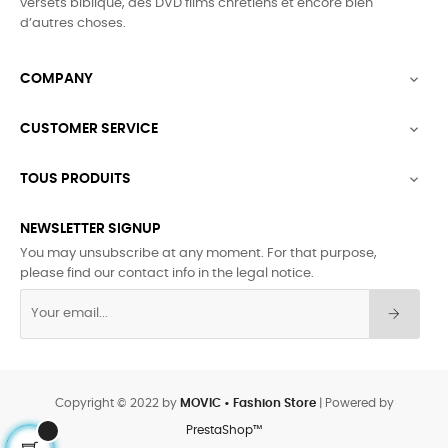
versets biblique,
des DVD films chrétiens et encore bien
d’autres choses.
COMPANY

CUSTOMER SERVICE

TOUS PRODUITS

NEWSLETTER SIGNUP
You may unsubscribe at any moment. For that purpose,
please find our contact info in the legal notice.
Copyright © 2022 by
MOVIC • Fashion Store
| Powered by
PrestaShop™