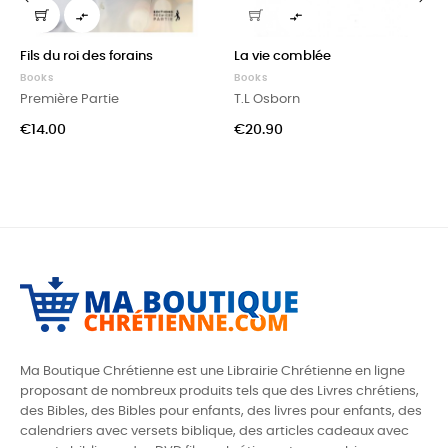


‹
›
Fils du roi des forains
La vie comblée
Books
Books
Première Partie
T.L Osborn
Price
Price
€14.00
€20.90
Ma Boutique Chrétienne est une Librairie Chrétienne en ligne
proposant de nombreux produits tels que des
Livres chrétiens,
des Bibles, des Bibles pour enfants, des livres pour enfants, des
calendriers avec versets biblique, des articles cadeaux avec