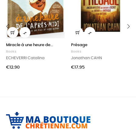


‹
›
Miracle à une heure de...
Présage
Books
Books
ECHEVERRI Catalina
Jonathan CAHN
Price
Price
€12.90
€17.95