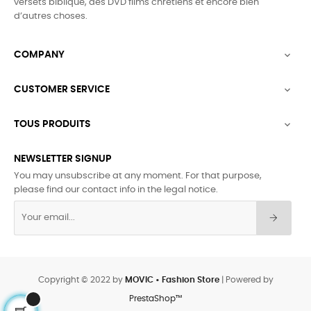
versets biblique,
des DVD films chrétiens et encore bien
d’autres choses.
COMPANY

CUSTOMER SERVICE

TOUS PRODUITS

NEWSLETTER SIGNUP
You may unsubscribe at any moment. For that purpose,
please find our contact info in the legal notice.
Copyright © 2022 by
MOVIC • Fashion Store
| Powered by
PrestaShop™