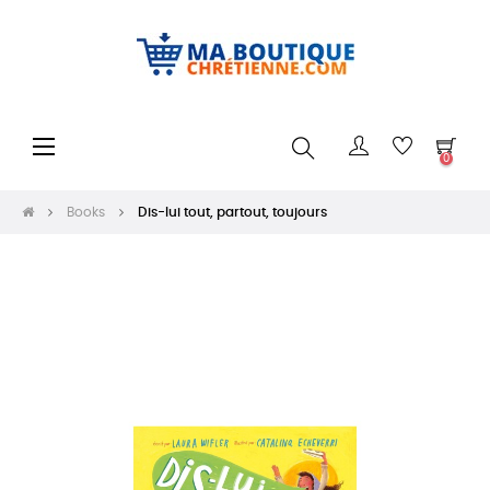
Toggle
☰
0
navigation
Books
Dis-lui tout, partout, toujours