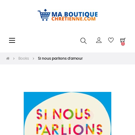
Toggle
☰
0
navigation
Books
Si nous parlions d'amour