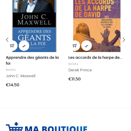


‹
›
Apprendre des géants de la
Les accords de la harpe de...
foi
Books
Books
Derek Prince
John C. Maxwell
Price
€11.50
Price
€14.50