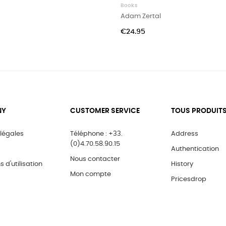
Books
Adam Zertal
Price
€24.95
NY
CUSTOMER SERVICE
TOUS PRODUIT
légales
Téléphone : +33.
Address
(0)4.70.58.90.15
Authentication
Nous contacter
 d'utilisation
History
Mon compte
Pricesdrop