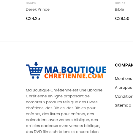
Books
Bibles
Derek Prince
Bible
Price
Price
€24.25
€29.50
COMPA
Mentions 
A propos
Ma Boutique Chrétienne est une Librairie
Chrétienne en ligne proposant de
Conditions
nombreux produits tels que des
Livres
Sitemap
chrétiens, des Bibles, des Bibles pour
enfants, des livres pour enfants, des
calendriers avec versets biblique, des
articles cadeaux avec versets biblique,
des DVD films chrétiens et encore bien