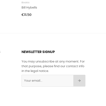
Books
Books
Bill Hybells
Tim LaHa
Price
Price
€11.50
€10.00
S
NEWSLETTER SIGNUP
You may unsubscribe at any moment. For
that purpose, please find our contact info
in the legal notice.