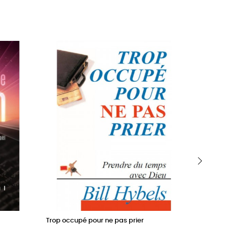
›
Trop occupé pour ne pas prier
La mont